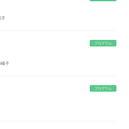
様子
プログラム
の様子
プログラム