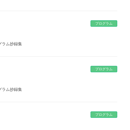
プログラム
ログラム抄録集
プログラム
ログラム抄録集
プログラム