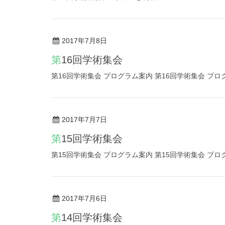
2017年7月8日
第16回学術集会
第16回学術集会 プログラム案内 第16回学術集会 プ
2017年7月7日
第15回学術集会
第15回学術集会 プログラム案内 第15回学術集会 プ
2017年7月6日
第14回学術集会